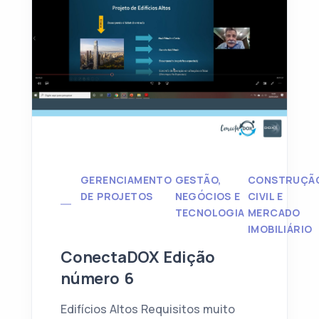
GERENCIAMENTO
GESTÃO,
CONSTRUÇÃ
DE PROJETOS
NEGÓCIOS E
CIVIL E
TECNOLOGIA
MERCADO
IMOBILIÁRIO
ConectaDOX Edição
número 6
Edifícios Altos Requisitos muito