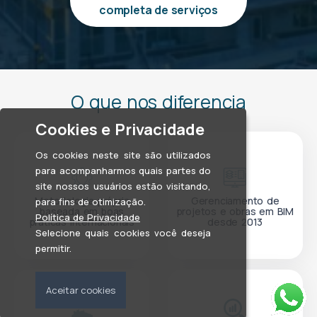
completa de serviços
O que nos diferencia
Cookies e Privacidade
Os cookies neste site são utilizados
para acompanharmos quais partes do
site nossos usuários estão visitando,
Metodologia própria
Gerenciamento de
para fins de otimização.
baseada em boas
projetos e obras em BIM
Política de Privacidade
práticas internacionais
desde 2013
Selecione quais cookies você deseja
permitir.