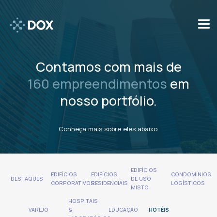
Contamos com mais de
160 empreendimentos
em
nosso portfólio.
Conheça mais sobre eles abaixo.
EDIFÍCIOS
EDIFÍCIOS
EDIFÍCIOS
CONDOMÍNIOS
DESTAQUES
DE USO
CORPORATIVOS
RESIDENCIAIS
LOGÍSTICOS
MISTO
HOSPITAIS
VAREJO
&
EDUCAÇÃO
HOTÉIS