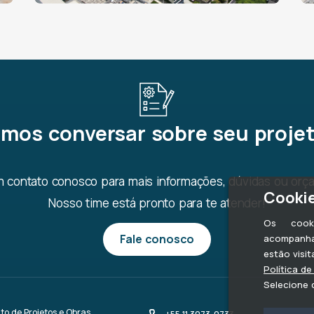
mos conversar sobre seu proje
m contato conosco para mais informações, dúvidas ou orç
Cookie
Nosso time está pronto para te atender!
Os cook
Fale conosco
acompanha
estão visit
Política de
Selecione q
 de Projetos e Obras.